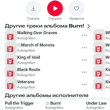
Скачать
Слушать
Нравится
Другие треки альбома
Burn!
Walking Over Graves
Wh
Autoignition
Au
March of Morons
Wa
Autoignition
Au
King of Void
Wa
Autoignition
Au
Black Route
Ki
Autoignition
Au
Veterans
Ki
Autoignition
Au
Другие альбомы исполнителя
Pull the Trigger
Burn!
Under Law
Autoignition
Autoignition
Autoignition