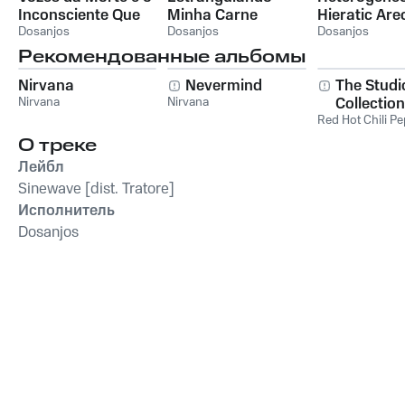
Inconsciente Que
Minha Carne
Hieratic Ar
Me Assombra
Dosanjos
Infame
Dosanjos
Dosanjos
Рекомендованные альбомы
Nirvana
Nevermind
The Studi
Nirvana
Nirvana
Collection
Red Hot Chili P
О треке
Лейбл
Sinewave [dist. Tratore]
Исполнитель
Dosanjos