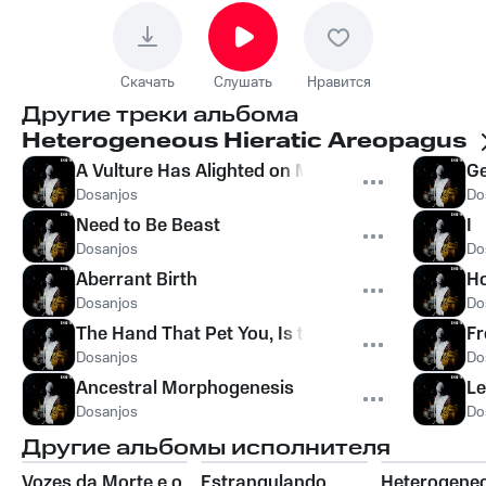
Скачать
Слушать
Нравится
Другие треки альбома
Heterogeneous Hieratic Areopagus
A Vulture Has Alighted on My Fate
Ge
Dosanjos
Do
Need to Be Beast
I
Dosanjos
Do
Aberrant Birth
Ho
Dosanjos
Do
The Hand That Pet You, Is the Same That Casts 
Fr
Dosanjos
Do
Ancestral Morphogenesis
Le
Dosanjos
Do
Другие альбомы исполнителя
Vozes da Morte e o
Estrangulando
Heterogene