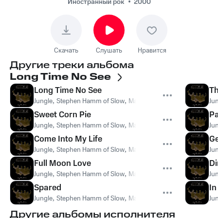
Иностранный рок
2000
Скачать
Слушать
Нравится
Другие треки альбома
Long Time No See
Long Time No See
Th
Jungle
,
Stephen Hamm of Slow
,
Mark Kleiner
Ju
Sweet Corn Pie
P
Jungle
,
Stephen Hamm of Slow
,
Mark Kleiner
Ju
Come Into My Life
Ge
Jungle
,
Stephen Hamm of Slow
,
Mark Kleiner
Ju
Full Moon Love
Di
Jungle
,
Stephen Hamm of Slow
,
Mark Kleiner
Ju
Spared
In
Jungle
,
Stephen Hamm of Slow
,
Mark Kleiner
Ju
Другие альбомы исполнителя