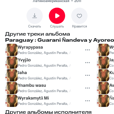
González -
Латиноамериканская
2011
Wyrapypasa
Скачать
Слушать
Нравится
Другие треки альбома
Paraguay : Guarani Ñandeva y Ayore
Wyrapypasa
W
Pedro González
,
Agustín Peralta
,
Agustín Peralta, Pedro Gonzá
Pe
Yvyjão
Ja
Pedro González
,
Agustín Peralta
,
Agustín Peralta, Pedro Gonzá
Co
Jaha
Ku
Pedro González
,
Agustín Peralta
,
Agustín Peralta, Pedro Gonzá
Co
Ynambu wasu
A
Pedro González
,
Agustín Peralta
,
Agustín Peralta, Pedro Gonzá
Co
Wyrakamytã Mi
Ñ
Pedro González
,
Agustín Peralta
,
Agustín Peralta, Pedro Gonzá
Co
Другие альбомы исполнителя