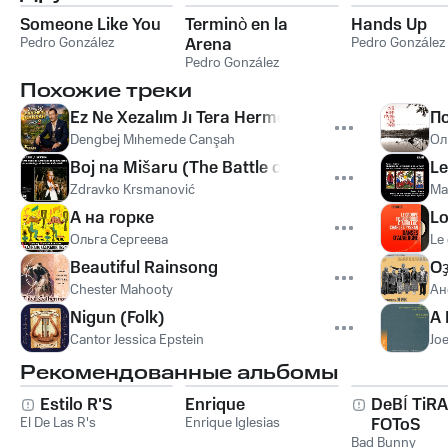
Someone Like You
Terminò en la
Hands Up
Pedro González
Arena
Pedro González
Pedro González
Похожие треки
Ez Ne Xezalım Jı Tera Herme Çole
По
Dengbej Mıhemede Canşah
Ол
Boj na Mišaru (The Battle of the Mišar Field)
Le
Zdravko Krsmanović
Ma
А на горке
Lo
Ольга Сергеева
Le 
Beautiful Rainsong
Оҙ
Chester Mahooty
Ан
Nigun (Folk)
A 
Cantor Jessica Epstein
Joe
Рекомендованные альбомы
Estilo R'S
Enrique
DeBÍ TiR
El De Las R's
Enrique Iglesias
FOToS
Bad Bunny