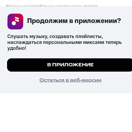
Незаконное потребление наркотических средств,
психотропных веществ, их аналогов причиняет вред здоровью,
их незаконный оборот запрещён и влечёт установленную
Продолжим в приложении? 
законодательством ответственность.
© 2026 ООО «КИОН».
Все права защищены
18+
Слушать музыку, создавать плейлисты, 
наслаждаться персональными миксами теперь 
удобно!
Мы используем куки, чтобы на сайте все работало.
В ПРИЛОЖЕНИЕ
Подробнее
ПОНЯТНО
Остаться в веб-версии
Главная
В приложение
Избранное