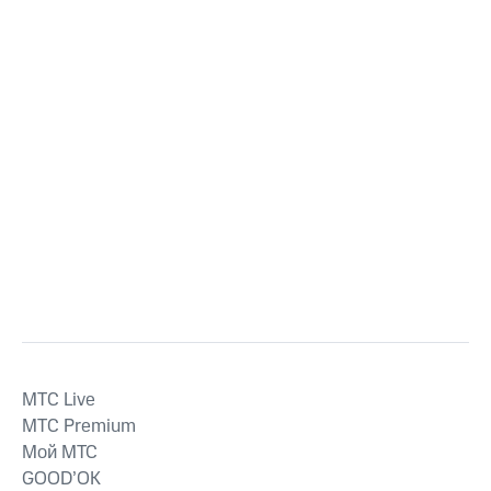
MTС Live
MTС Premium
Мой МТС
GOOD’OK