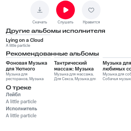
Скачать
Слушать
Нравится
Другие альбомы исполнителя
Lying on a Cloud
A little particle
Рекомендованные альбомы
Фоновая Музыка
Тантрический
Музыка дл
для Уютного
массаж: Музыка
любимых с
Вечера в
Музыка для
для близости и
Музыка для массажа
,
Музыка для со
ресторанов
,
Музыка
Для Секса
,
Музыка для
Собачья музык
Ресторане
расслабления
для ресторанов
Массажа
Сонная музыка
О треке
Фоновая музыка
,
Расслабляющая
,
собак
Музыка для завтрака
,
Музыка для Cекса
Лейбл
Музыка для сна
,
A little particle
Детские колыбельные
,
Спокойная фоновая
Исполнитель
музыка
A little particle