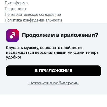
Питч-форма
Поддержка
Пользовательское соглашение
Политика конфиденциальности
Рекомендательные технологии
Продолжим в приложении? 
СКАЧАТЬ ПРИЛОЖЕНИЕ
Слушать музыку, создавать плейлисты, 
наслаждаться персональными миксами теперь 
удобно!
Незаконное потребление наркотических средств,
психотропных веществ, их аналогов причиняет вред здоровью,
Мы используем куки, чтобы на сайте все
В ПРИЛОЖЕНИЕ
их незаконный оборот запрещён и влечёт установленную
работало.
Подробнее
законодательством ответственность.
© 2026 ООО «КИОН».
ПОНЯТНО
Остаться в веб-версии
Все права защищены
18+
Главная
В приложение
Избранное