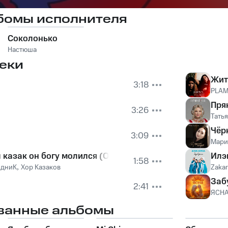
бомы исполнителя
Соколонько
Настюша
еки
Жит
3:18
PLAM
Пря
3:26
Тать
Чёр
3:09
Мари
л казак он богу молился (Ойся ты ойся)
Илэ
1:58
одниК
,
Хор Казаков
Zakar
Заб
2:41
ЯСН
ванные альбомы