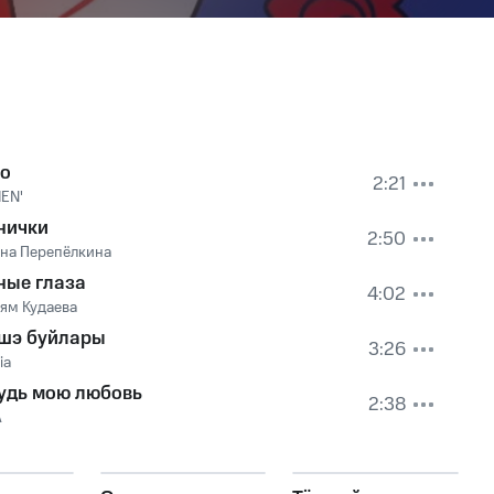
о
2:21
EN'
нички
2:50
яна Перепёлкина
ные глаза
4:02
ям Кудаева
шэ буйлары
3:26
ia
удь мою любовь
2:38
А