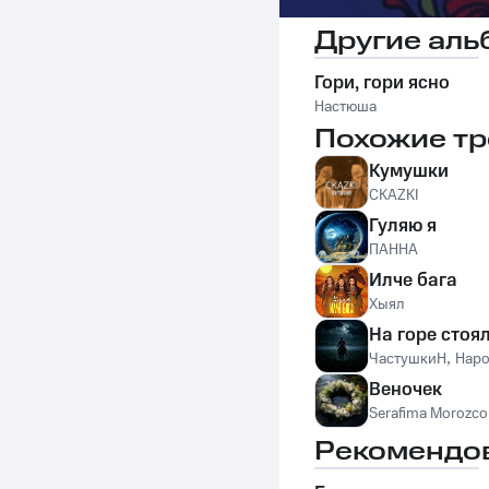
Другие аль
Гори, гори ясно
Настюша
Похожие тр
Кумушки
СКАZKI
Гуляю я
ПАННА
Илче бага
Хыял
На горе стоя
ЧастушкиН
,
Нар
Веночек
Serafima Morozco
Рекомендо