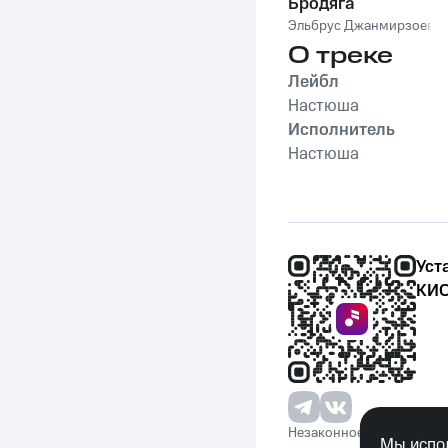
Бродяга
Эльбрус Джанмирзоев
О треке
Лейбл
Настюша
Исполнитель
Настюша
Уст
КИО
Незаконное потребление 
Мы испол