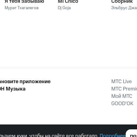
Я тебя забываю
Mi Chico
Сборник
Мурат Тхагалегов
Dj Goja
Эльбрус Дж
ановите приложение
MTС Live
Н Музыка
MTС Prem
Мой МТС
GOOD’OK
наркотических средств, психотропных веществ, их аналогов причиня
ьзуем куки, чтобы на сайте все работало.
Подробнее
ПО