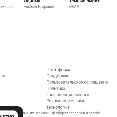
Одному
Тёмный эмпат
анмирзоев
Альберт Назранов
ОНАЯ
Питч-форма
ium
Поддержка
Пользовательское соглашение
Политика
конфиденциальности
Рекомендательные
технологии
ет вред здоровью, их незаконный оборот запрещён и влечёт
НЯТНО