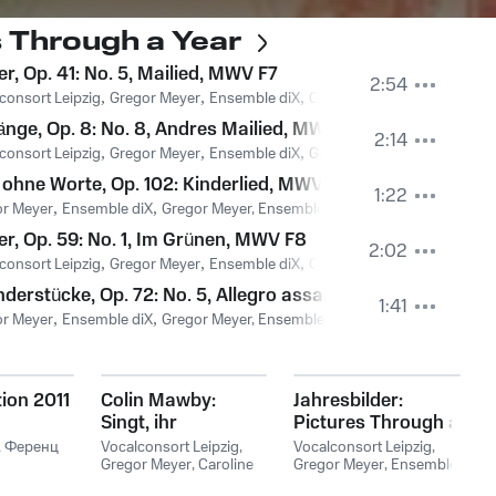
s Through a Year
er, Op. 41: No. 5, Mailied, MWV F7
2:54
emble diX
consort Leipzig
,
Феликс Мендельсон
,
Gregor Meyer
,
Ensemble diX
,
Gregor Meyer, Vocalconsort 
nge, Op. 8: No. 8, Andres Mailied, MWV K33
2:14
consort Leipzig
,
Gregor Meyer
,
Ensemble diX
,
Gregor Meyer, Vocalconsort 
 ohne Worte, Op. 102: Kinderlied, MWV U194
1:22
emble diX
or Meyer
,
,
Ensemble diX
Феликс Мендельсон
,
Gregor Meyer, Ensemble Dix
,
Феликс Мендельсо
er, Op. 59: No. 1, Im Grünen, MWV F8
2:02
emble diX
consort Leipzig
,
Феликс Мендельсон
,
Gregor Meyer
,
Ensemble diX
,
Gregor Meyer, Vocalconsort 
nderstücke, Op. 72: No. 5, Allegro assai, MWV U166
1:41
or Meyer
,
Ensemble diX
,
Gregor Meyer, Ensemble Dix
,
Феликс Мендельсо
tion 2011
Colin Mawby:
Jahresbilder:
Singt, ihr
Pictures Through a
Engelchöre
Year
,
Ференц
Vocalconsort Leipzig
,
Vocalconsort Leipzig
,
Gregor Meyer
,
Caroline
Gregor Meyer
,
Ensemble
Roth, Gregor Meyer,
diX
,
Gregor Meyer,