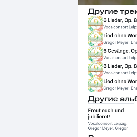
Другие тре
6 Lieder, Op. 
Vocalconsort Leip
Lied ohne Wor
Gregor Meyer
,
En
6 Gesänge, Op.
Vocalconsort Leip
6 Lieder, Op. 
Vocalconsort Leip
Lied ohne Wort
Gregor Meyer
,
En
Другие аль
Freut euch und
jubilieret!
Vocalconsort Leipzig
,
Gregor Meyer
,
Gregor
Meyer, Vocalconsort