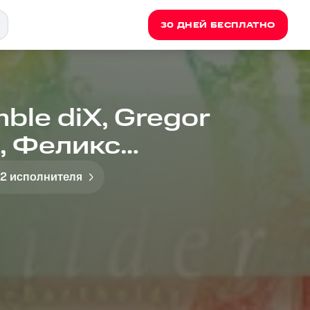
30 ДНЕЙ БЕСПЛАТНО
ble diX, Gregor
x, Феликс
hne Worte, Op. 62:
 2 исполнителя
V U181