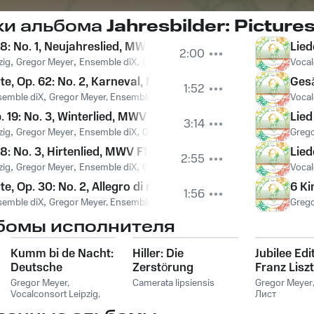
ки альбома
Jahresbilder: Picture
88: No. 1, Neujahreslied, MWV F28
Lied
2:00
zig
,
Gregor Meyer
,
Ensemble diX
,
Gregor Meyer, Vocalconsort Leipzig, Ens
Vocal
te, Op. 62: No. 2, Karneval, MWV U181
Gesä
1:52
semble diX
,
Gregor Meyer, Ensemble Dix
,
Феликс Мендельсон
Vocal
 19: No. 3, Winterlied, MWV K72
Lied
3:14
zig
,
Gregor Meyer
,
Ensemble diX
,
Gregor Meyer, Vocalconsort Leipzig, Ens
Greg
88: No. 3, Hirtenlied, MWV F12
Lied
2:55
zig
,
Gregor Meyer
,
Ensemble diX
,
Gregor Meyer, Vocalconsort Leipzig, Ens
Vocal
e, Op. 30: No. 2, Allegro di molto, MWV U77
6 Ki
1:56
semble diX
,
Gregor Meyer, Ensemble Dix
,
Феликс Мендельсон
Greg
бомы исполнителя
Kumm bi de Nacht:
Hiller: Die
Jubilee Edi
Deutsche
Zerstörung
Franz Liszt
Volkslieder
Jerusalems, Op. 24
Gregor Meyer,
Camerata lipsiensis
Gregor Meyer
Vocalconsort Leipzig
,
Лист
Vocalconsort Leipzig
,