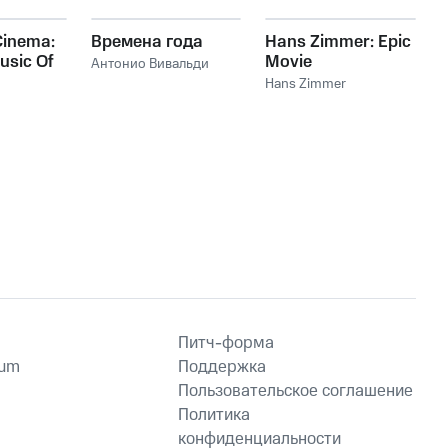
Vocalconsort Leipzig
,
Vocalconsort Leipzig,
Caroline Roth
Ensemble diX
,
Феликс
Мендельсон
Cinema:
Времена года
Hans Zimmer: Epic
usic Of
Movie
Антонио Вивальди
mer
Soundtracks
Hans Zimmer
Питч-форма
ium
Поддержка
Пользовательское соглашение
Политика
конфиденциальности