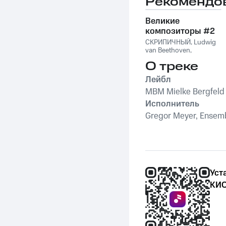
Рекомендо
Leipzig, Ensemble
Noema Leipzig
,
Ensemble Noema
Великие
Leipzig
композиторы #2
СКРИПИЧНЫЙ
,
Ludwig
van Beethoven
,
Фридерик Шопен
,
О треке
Франц Шуберт
,
Vivaldi
String Orchestra
,
Лейбл
Антонио Вивальди
MBM Mielke Bergfeld
Исполнитель
Gregor Meyer, Ensem
Уст
КИО