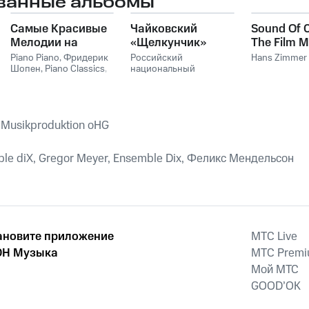
ванные альбомы
Gregor Meyer
Самые Красивые
Чайковский
Sound Of 
Мелодии на
«Щелкунчик»
The Film M
Пианино
Hans Zim
Piano Piano
,
Фридерик
Российский
Hans Zimmer
Шопен
,
Piano Classics
,
национальный
Пианино
молодежный
симфонический
оркестр
 Musikproduktion oHG
ble diX, Gregor Meyer, Ensemble Dix, Феликс Мендельсон
ановите приложение
MTС Live
Н Музыка
MTС Prem
Мой МТС
GOOD’OK