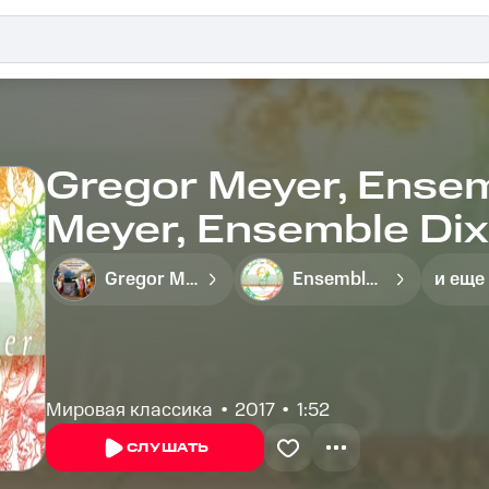
Gregor Meyer, Ensem
Meyer, Ensemble Di
Мендельсон - Lied o
Gregor Meyer
Ensemble diX
и еще
No. 2, Karneval, MW
Мировая классика
2017
1:52
СЛУШАТЬ