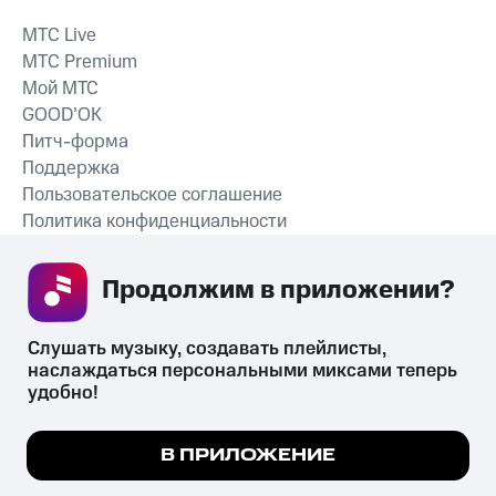
MTС Live
MTС Premium
Мой МТС
GOOD’OK
Питч-форма
Поддержка
Пользовательское соглашение
Политика конфиденциальности
Рекомендательные технологии
Продолжим в приложении? 
СКАЧАТЬ ПРИЛОЖЕНИЕ
Слушать музыку, создавать плейлисты, 
наслаждаться персональными миксами теперь 
удобно!
Незаконное потребление наркотических средств,
психотропных веществ, их аналогов причиняет вред здоровью,
Мы используем куки, чтобы на сайте все
В ПРИЛОЖЕНИЕ
их незаконный оборот запрещён и влечёт установленную
работало.
Подробнее
законодательством ответственность.