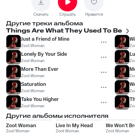
Скачать
Слушать
Нравится
Другие треки альбома
Things Are What They Used To Be
Just a Friend of Mine
Wi
Zoot Woman
Zo
Lonely By Your Side
Lu
Zoot Woman
Zo
More Than Ever
M
Zoot Woman
Zo
Saturation
We
Zoot Woman
Zo
Take You Higher
Th
Zoot Woman
Zo
Другие альбомы исполнителя
Zoot Woman
Live In My Head
We Won't Br
Zoot Woman
Zoot Woman
Zoot Woman