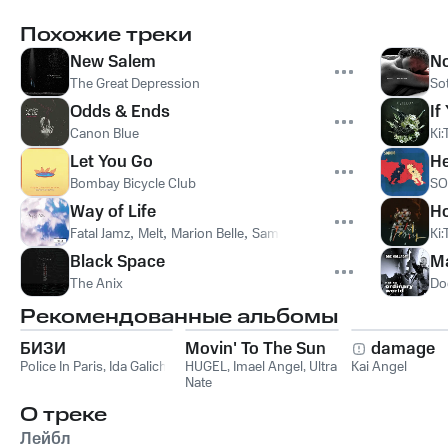
Похожие треки
New Salem
No
The Great Depression
So
Odds & Ends
If
Canon Blue
Ki
Let You Go
He
Bombay Bicycle Club
SO
Way of Life
Ho
Fatal Jamz
,
Melt
,
Marion Belle
,
Sam Mehran
Ki
Black Space
M
The Anix
Do
Рекомендованные альбомы
БИЗИ
Movin' To The Sun
damage
Police In Paris
,
Ida Galich
HUGEL
,
Imael Angel
,
Ultra
Kai Angel
Nate
О треке
Лейбл