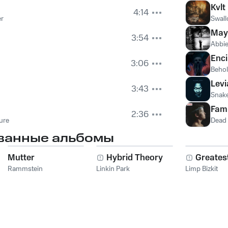
Kvlt
4:14
er
Swall
May
3:54
Abbie
Enci
3:06
Behol
Lev
3:43
Snake
Fami
2:36
ure
Dead
ванные альбомы
Mutter
Hybrid Theory
Greatest
Rammstein
Linkin Park
Limp Bizkit