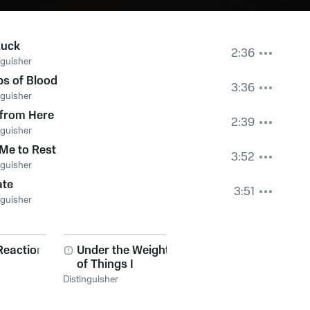
Luck
2:36
nguisher
s of Blood
3:36
nguisher
 from Here
2:39
nguisher
Me to Rest
3:52
nguisher
ate
3:51
nguisher
Reaction
Under the Weight
of Things I
Couldn't Change
Distinguisher