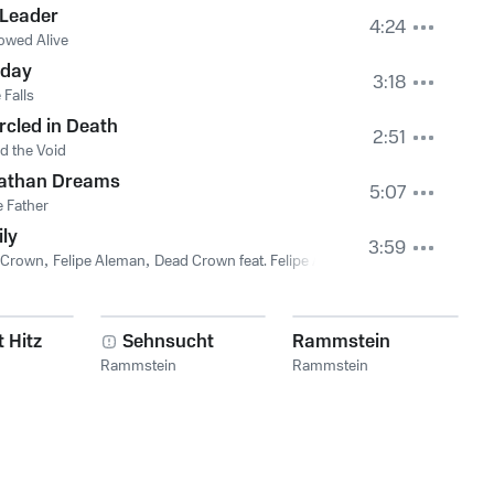
 Leader
4:24
owed Alive
day
3:18
 Falls
rcled in Death
2:51
d the Void
iathan Dreams
5:07
 Father
ly
3:59
 Crown
,
Felipe Aleman
,
Dead Crown feat. Felipe Aleman
 Hitz
Sehnsucht
Rammstein
Rammstein
Rammstein