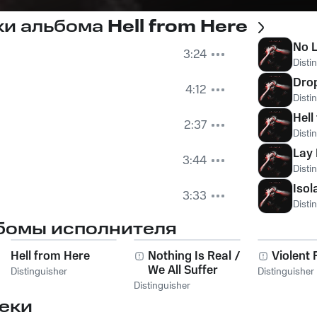
ки альбома
Hell from Here
No 
3:24
Disti
Drop
4:12
Disti
Hell
2:37
Disti
Lay 
3:44
Disti
Isol
3:33
Disti
бомы исполнителя
Hell from Here
Nothing Is Real /
Violent 
We All Suffer
Distinguisher
Distinguisher
Distinguisher
еки