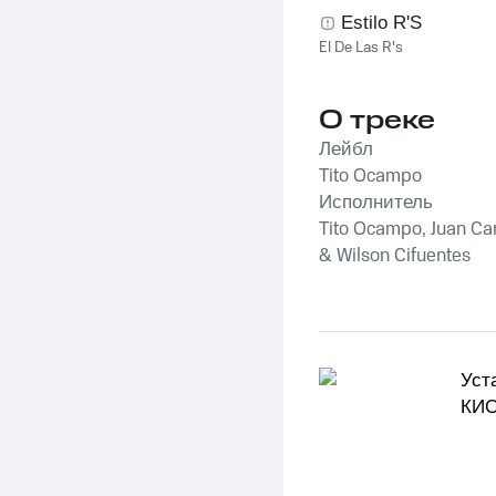
Estilo R'S
El De Las R's
О треке
Лейбл
Tito Ocampo
Исполнитель
Tito Ocampo, Juan Car
& Wilson Cifuentes
Уст
КИО