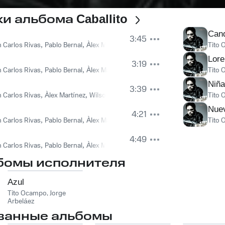
ки альбома
Caballito
Can
3:45
n Carlos Rivas
,
Pablo Bernal
,
Àlex Martínez
,
Tito Ocampo, Juan Carlos Rivas
Tito
Lore
3:19
n Carlos Rivas
,
Pablo Bernal
,
Àlex Martínez
,
Wilson Cifuentes
,
Tito Ocampo,
Tito
Niña
3:39
n Carlos Rivas
,
Àlex Martínez
,
Wilson Cifuentes
,
Tito Ocampo, Juan Carlos R
Tito
Nue
4:21
n Carlos Rivas
,
Pablo Bernal
,
Àlex Martínez
,
Tito Ocampo, Juan Carlos Rivas
Tito
4:49
n Carlos Rivas
,
Pablo Bernal
,
Àlex Martínez
,
Wilson Cifuentes
,
Tito Ocampo,
бомы исполнителя
Azul
Tito Ocampo
,
Jorge
Arbeláez
ванные альбомы