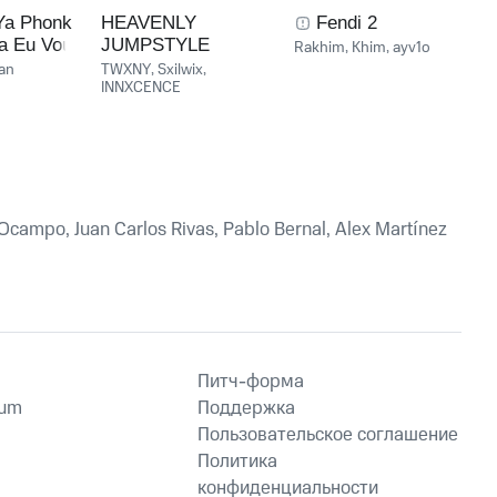
Ya Phonk
HEAVENLY
Fendi 2
a Eu Vou
JUMPSTYLE
Rakhim
,
Khim
,
ayv1o
an
TWXNY
,
Sxilwix
,
INNXCENCE
o Ocampo, Juan Carlos Rivas, Pablo Bernal, Alex Martínez
Питч-форма
ium
Поддержка
Пользовательское соглашение
Политика
конфиденциальности