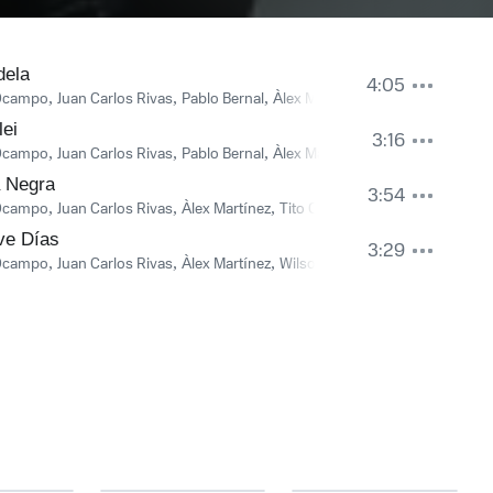
dela
4:05
, Pablo Bernal & Alex Martínez
 Ocampo
,
Juan Carlos Rivas
,
Pablo Bernal
,
Àlex Martínez
,
Wilson Cifuentes
,
lei
3:16
 Juan Carlos Rivas, Pablo Bernal, Alex Martínez & Wilson Cifuentes
 Ocampo
,
Juan Carlos Rivas
,
Pablo Bernal
,
Àlex Martínez
,
Tito Ocampo, Juan 
 Negra
3:54
ivas, Alex Martínez & Wilson Cifuentes
 Ocampo
,
Juan Carlos Rivas
,
Àlex Martínez
,
Tito Ocampo, Juan Carlos Rivas 
ve Días
3:29
, Pablo Bernal & Alex Martínez
 Ocampo
,
Juan Carlos Rivas
,
Àlex Martínez
,
Wilson Cifuentes
,
Tito Ocampo, 
 Juan Carlos Rivas, Pablo Bernal, Alex Martínez & Wilson Cifuentes