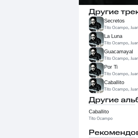
Другие тре
Secretos
Tito Ocampo
,
Jua
La Luna
Tito Ocampo
,
Jua
Guacamayal
Tito Ocampo
,
Jua
Por Ti
Tito Ocampo
,
Jua
Caballito
Tito Ocampo
,
Jua
Другие аль
Caballito
Tito Ocampo
Рекомендо