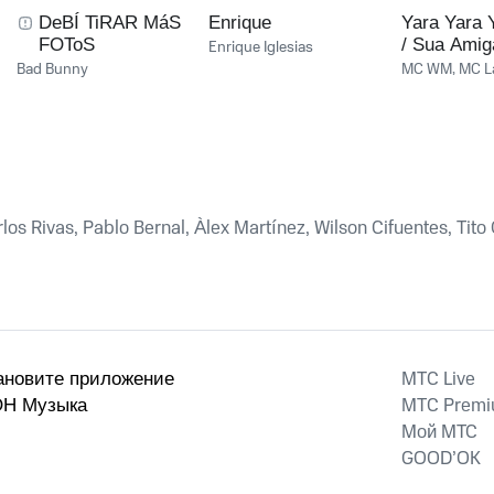
DeBÍ TiRAR MáS
Enrique
Yara Yara 
FOToS
/ Sua Amig
Enrique Iglesias
Pegar
Bad Bunny
MC WM
,
MC L
los Rivas, Pablo Bernal, Àlex Martínez, Wilson Cifuentes, Tit
MTС Live
ановите приложение
MTС Prem
Н Музыка
Мой МТС
GOOD’OK