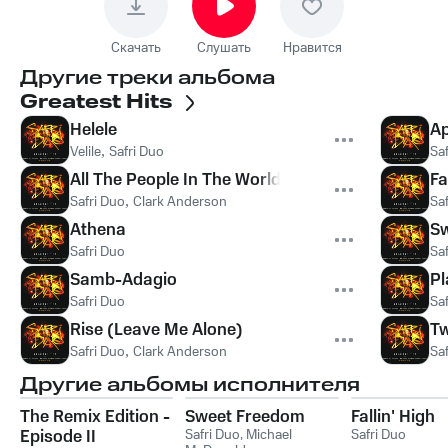
Скачать
Слушать
Нравится
Другие треки альбома
Greatest Hits
Helele
Ap
Velile
,
Safri Duo
Sa
All The People In The World
Fa
Safri Duo
,
Clark Anderson
Sa
Athena
S
Safri Duo
Sa
Samb-Adagio
Pl
Safri Duo
Sa
Rise (Leave Me Alone)
Tw
Safri Duo
,
Clark Anderson
Sa
Другие альбомы исполнителя
The Remix Edition -
Sweet Freedom
Fallin' High
Episode II
Safri Duo
,
Michael
Safri Duo