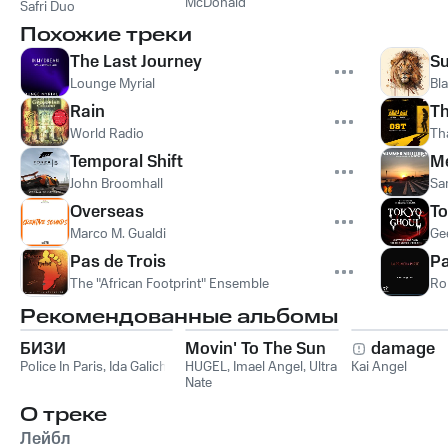
McDonald
Safri Duo
Похожие треки
The Last Journey
Su
Lounge Myrial
Bl
Rain
Th
World Radio
Th
Temporal Shift
Me
John Broomhall
Sar
Overseas
To
Marco M. Gualdi
Ge
Pas de Trois
Pa
The "African Footprint" Ensemble
Ro
Рекомендованные альбомы
БИЗИ
Movin' To The Sun
damage
Police In Paris
,
Ida Galich
HUGEL
,
Imael Angel
,
Ultra
Kai Angel
Nate
О треке
Лейбл