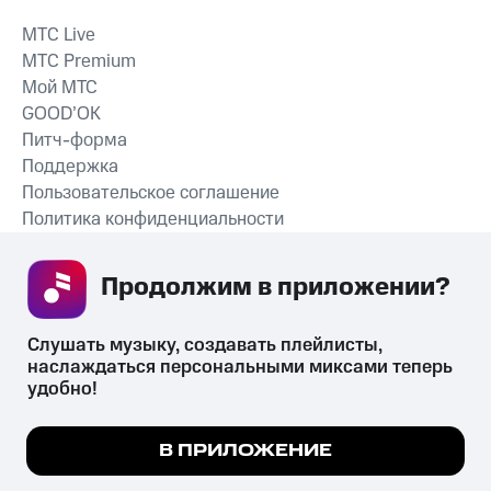
MTС Live
MTС Premium
Мой МТС
GOOD’OK
Питч-форма
Поддержка
Пользовательское соглашение
Политика конфиденциальности
Рекомендательные технологии
Продолжим в приложении? 
СКАЧАТЬ ПРИЛОЖЕНИЕ
Слушать музыку, создавать плейлисты, 
наслаждаться персональными миксами теперь 
удобно!
Незаконное потребление наркотических средств,
психотропных веществ, их аналогов причиняет вред здоровью,
Мы используем куки, чтобы на сайте все
В ПРИЛОЖЕНИЕ
их незаконный оборот запрещён и влечёт установленную
работало.
Подробнее
законодательством ответственность.