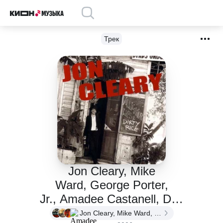
Трек
Jon Cleary, Mike
Ward, George Porter,
Jr., Amadee Castanell, Doc
Paulin, Bunchie Johnson -
Jon Cleary, Mike Ward, George Porter, Jr., Amadee Castanell, Doc Paulin, Bunchie Johnson