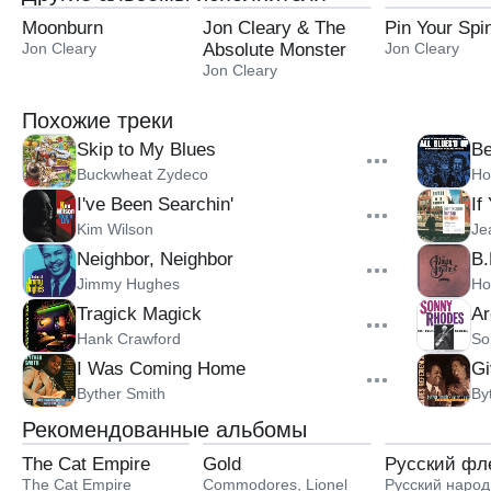
Moonburn
Jon Cleary & The
Pin Your Spi
Jon Cleary
Absolute Monster
Jon Cleary
Gentlemen
Jon Cleary
Похожие треки
Skip to My Blues
Be
Buckwheat Zydeco
Ho
I've Been Searchin'
If
Kim Wilson
Je
Neighbor, Neighbor
B.
Jimmy Hughes
Ho
Tragick Magick
Ar
Hank Crawford
So
I Was Coming Home
Gi
Byther Smith
By
Рекомендованные альбомы
The Cat Empire
Gold
Русский фл
The Cat Empire
Commodores
,
Lionel
Русский наро