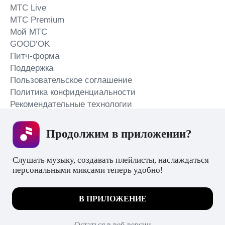
MTС Live
MTС Premium
Мой МТС
GOOD’OK
Питч-форма
Поддержка
Пользовательское соглашение
Политика конфиденциальности
Рекомендательные технологии
СКАЧАТЬ ПРИЛОЖЕНИЕ
Продолжим в приложении? 
Слушать музыку, создавать плейлисты, наслаждаться 
персональными миксами теперь удобно!
Незаконное потребление наркотических средств,
психотропных веществ, их аналогов причиняет вред
Мы используем куки, чтобы на сайте все
В ПРИЛОЖЕНИЕ
здоровью, их незаконный оборот запрещён и влечёт
работало.
Подробнее
установленную законодательством ответственность.
© 2026 ООО «КИОН».
ПОНЯТНО
Остаться в веб-версии