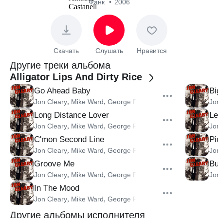
Let Them Talk
Фанк
2006
Скачать
Слушать
Нравится
Другие треки альбома
Alligator Lips And Dirty Rice
Go Ahead Baby
Bi
,
,
,
Jon Cleary
Mike Ward
George Porter, Jr.
Amadee Castane
Jo
Long Distance Lover
Le
,
,
,
Jon Cleary
Mike Ward
George Porter, Jr.
Amadee Castane
Jo
C'mon Second Line
Pi
,
,
,
Jon Cleary
Mike Ward
George Porter, Jr.
Amadee Castane
Jo
Groove Me
Bu
,
,
,
Jon Cleary
Mike Ward
George Porter, Jr.
Amadee Castane
Jo
In The Mood
,
,
,
Jon Cleary
Mike Ward
George Porter, Jr.
Amadee Castane
Другие альбомы исполнителя