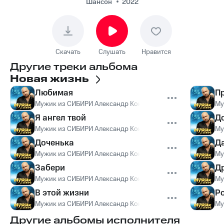
Шансон
2022
Скачать
Слушать
Нравится
Другие треки альбома
Новая жизнь
Любимая
Пр
Мужик из СИБИРИ Александр Конев
Му
Я ангел твой
Д
Мужик из СИБИРИ Александр Конев
Му
Доченька
Д
Мужик из СИБИРИ Александр Конев
Му
Забери
Д
Мужик из СИБИРИ Александр Конев
Му
В этой жизни
Р
Мужик из СИБИРИ Александр Конев
Му
Другие альбомы исполнителя