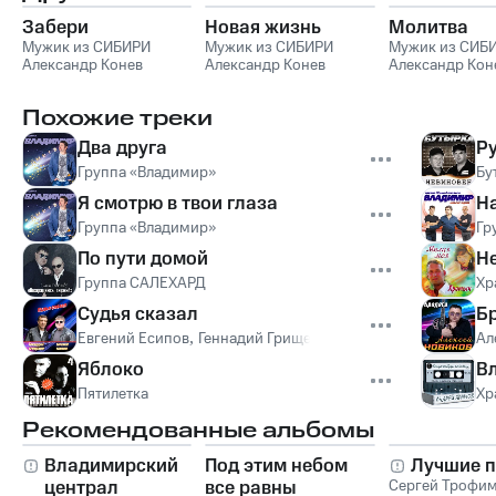
Забери
Новая жизнь
Молитва
Мужик из СИБИРИ
Мужик из СИБИРИ
Мужик из СИБ
Александр Конев
Александр Конев
Александр Кон
Похожие треки
Два друга
Р
Группа «Владимир»
Бу
Я смотрю в твои глаза
Н
Группа «Владимир»
Гр
По пути домой
Н
Группа САЛЕХАРД
Хр
Судья сказал
Б
Евгений Есипов
,
Геннадий Грищенко
Ал
Яблоко
Вл
Пятилетка
Хр
Рекомендованные альбомы
Владимирский
Под этим небом
Лучшие п
централ
все равны
Сергей Трофи