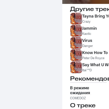
Другие тре
Tayna Bring Y
Crazy
Jammin
Kaotic
Virus
Danger
Know How To 
Peter De Royce
Say What U W
Ital ""D
Рекомендо
В режиме
ожидания
COMEDOZ
О треке