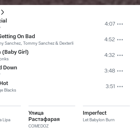
ial
4:07
y
Getting On Bad
4:52
y Sanchez
,
Tommy Sanchez & Dexterli
 (Baby Girl)
4:32
Oonks
d Down
3:48
r
 Hot
3:51
e Blacks
Улица
Imperfect
Растафарая
a Lipa
Let Babylon Burn
COMEDOZ