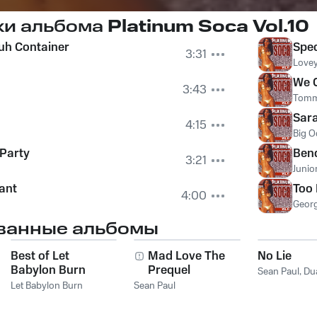
ки альбома
Platinum Soca Vol.10
uh Container
Spec
3:31
Love
We 
3:43
Tomm
Sara
4:15
Big 
Party
Ben
3:21
Junio
ant
Too
4:00
Georg
ванные альбомы
Best of Let
Mad Love The
No Lie
Babylon Burn
Prequel
Sean Paul
,
Du
Let Babylon Burn
Sean Paul