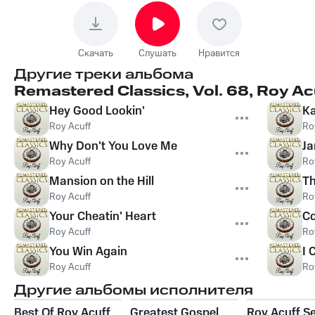
Скачать
Слушать
Нравится
Другие треки альбома
Remastered Classics, Vol. 68, Roy Ac
Hey Good Lookin'
Ka
Roy Acuff
Ro
Why Don't You Love Me
J
Roy Acuff
Ro
Mansion on the Hill
Th
Roy Acuff
Ro
Your Cheatin' Heart
Co
Roy Acuff
Ro
You Win Again
I 
Roy Acuff
Ro
Другие альбомы исполнителя
Best Of Roy Acuff
Greatest Gospel
Roy Acuff Se