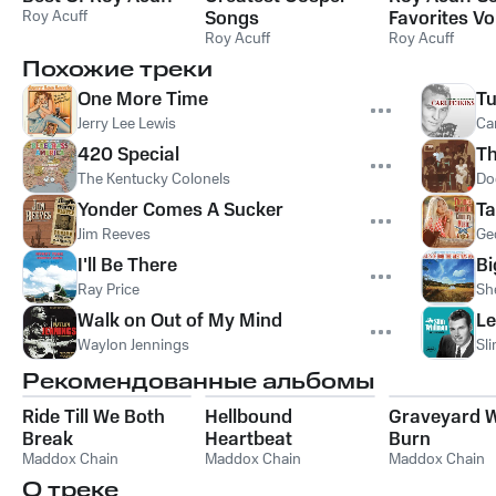
Roy Acuff
Songs
Favorites V
Roy Acuff
Roy Acuff
Похожие треки
One More Time
Tu
Jerry Lee Lewis
Car
420 Special
Th
The Kentucky Colonels
Do
Yonder Comes A Sucker
Ta
Jim Reeves
Ge
I'll Be There
Bi
Ray Price
Sh
Walk on Out of My Mind
Le
Waylon Jennings
Sl
Рекомендованные альбомы
Ride Till We Both
Hellbound
Graveyard 
Break
Heartbeat
Burn
Maddox Chain
Maddox Chain
Maddox Chain
О треке